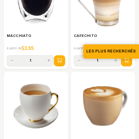
MACCHIATO
CAFECHITO
$3.55
$5.15
à partir de
à partir de
LES PLUS RECHERCHÉS
−
+
−
+
1
1