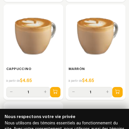
CAPPUCCINO
MARRÓN
$4.65
$4.65
à partir de
à partir de
−
+
−
+
1
1
Nous respectons votre vie privée
Nous utilisons des témoins essentiels au fonctionnement du