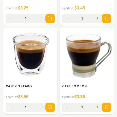
$3.25
$3.45
à partir de
à partir de
−
+
−
+
1
1
CAFÉ CORTADO
CAFÉ BOMBON
$3.55
$3.85
à partir de
à partir de
−
+
−
+
1
1