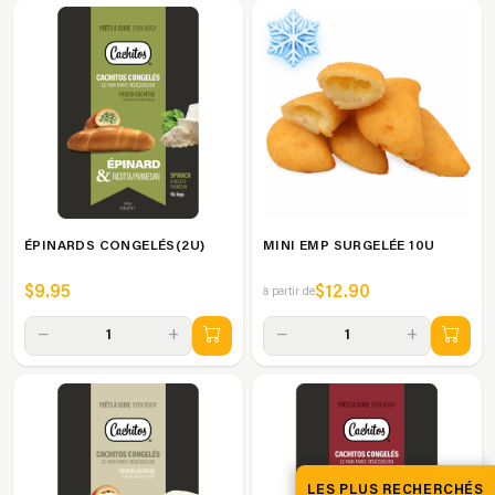
ÉPINARDS CONGELÉS(2U)
MINI EMP SURGELÉE 10U
$9.95
$12.90
à partir de
−
+
−
+
1
1
LES PLUS RECHERCHÉS