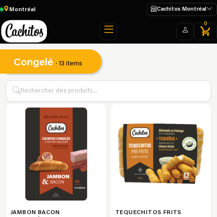
Montréal
Cachitos Montréal
0
Congelé
· 13 items
JAMBON BACON
TEQUECHITOS FRITS