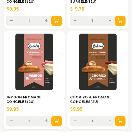
CONGELÉS(2U)
SURGELE(12U)
$9.95
$19.75
−
+
−
+
1
1
JAMBON FROMAGE
CHORIZO & FROMAGE
CONGELÉS(2U)
CONGELÉS(2U)
$9.95
$9.95
−
+
−
+
1
1