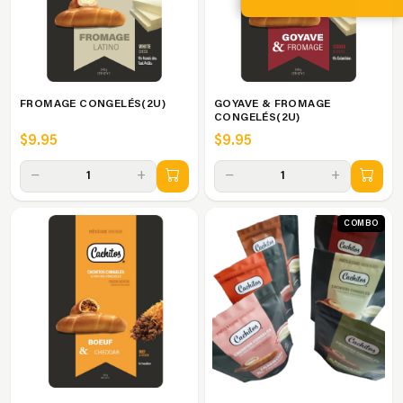
FROMAGE CONGELÉS(2U)
GOYAVE & FROMAGE
CONGELÉS(2U)
$9.95
$9.95
−
+
−
+
1
1
COMBO