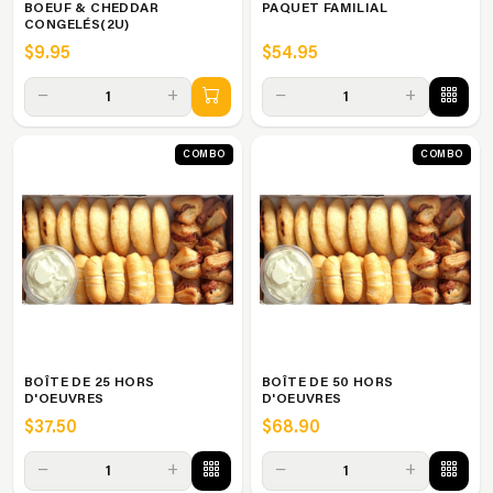
BOEUF & CHEDDAR
PAQUET FAMILIAL
CONGELÉS(2U)
$9.95
$54.95
−
+
−
+
1
1
COMBO
COMBO
BOÎTE DE 25 HORS
BOÎTE DE 50 HORS
D'OEUVRES
D'OEUVRES
$37.50
$68.90
−
+
−
+
1
1